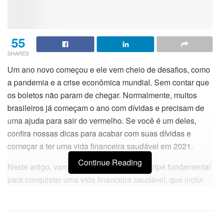
55
SHARES
Um ano novo começou e ele vem cheio de desafios, como
a pandemia e a crise econômica mundial. Sem contar que
os boletos não param de chegar. Normalmente, muitos
brasileiros já começam o ano com dívidas e precisam de
uma ajuda para sair do vermelho. Se você é um deles,
confira nossas dicas para acabar com suas dívidas e
começar a ter uma vida financeira saudável em 2021.
Continue Reading
Neste artigo, vamos abordar também um tripé fundamental
para conquistar uma vida financeira saudável, que inclui
os atos de saldar dívidas, economizar e investir para que
você possa usufruir daquilo que te traz qualidade de vida e
bem-estar.