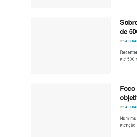
Sobro
de 50
BY
ALEXA
Recentem
até 500 
Foco 
objet
BY
ALEXA
Num mund
atenção 