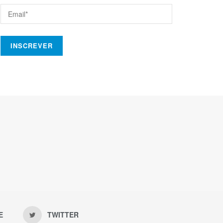
E
TWITTER