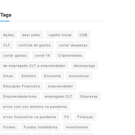
Tags
Ações
best seller
capital inicial
CDB
CLT
controle de gastos
cortar despesas
cortar gastos
covid-19
Criptomoedas
de empregado CLT a empreendedor
desemprego
Dicas
Dinheiro
Economia
economizar
Educação Financeira
empreendedor
Empreendedorismo
empregado CLT
Empresas
erros com seu dinheiro na pandemia
erros financeiros na pandemia
FII
Finanças
Forbes
Fundos Imobiliários
investimento