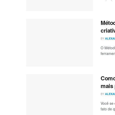
Métod
criat
BY
ALEXA
O Método
ferrament
Como 
mais 
BY
ALEXA
Você se 
fato de 