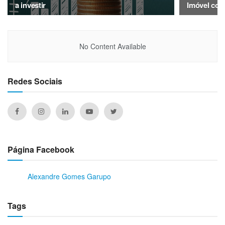
a investir
Imóvel com
No Content Available
Redes Sociais
Página Facebook
Alexandre Gomes Garupo
Tags