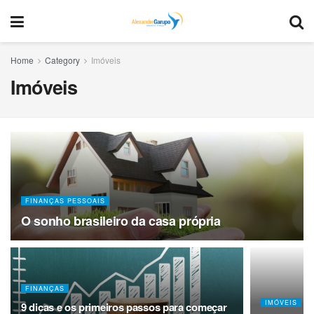
Home
Category
Imóveis
Imóveis
FINANÇAS PESSOAIS
O sonho brasileiro da casa própria
FINANÇAS
IMÓVEIS
9 dicas e os primeiros passos para começar