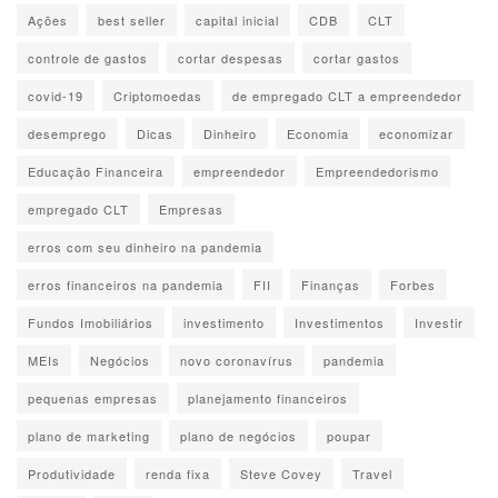
Ações
best seller
capital inicial
CDB
CLT
controle de gastos
cortar despesas
cortar gastos
covid-19
Criptomoedas
de empregado CLT a empreendedor
desemprego
Dicas
Dinheiro
Economia
economizar
Educação Financeira
empreendedor
Empreendedorismo
empregado CLT
Empresas
erros com seu dinheiro na pandemia
erros financeiros na pandemia
FII
Finanças
Forbes
Fundos Imobiliários
investimento
Investimentos
Investir
MEIs
Negócios
novo coronavírus
pandemia
pequenas empresas
planejamento financeiros
plano de marketing
plano de negócios
poupar
Produtividade
renda fixa
Steve Covey
Travel