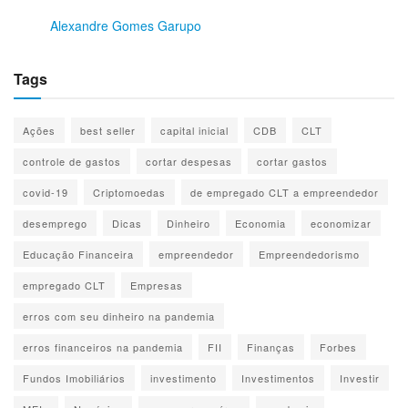
Alexandre Gomes Garupo
Tags
Ações
best seller
capital inicial
CDB
CLT
controle de gastos
cortar despesas
cortar gastos
covid-19
Criptomoedas
de empregado CLT a empreendedor
desemprego
Dicas
Dinheiro
Economia
economizar
Educação Financeira
empreendedor
Empreendedorismo
empregado CLT
Empresas
erros com seu dinheiro na pandemia
erros financeiros na pandemia
FII
Finanças
Forbes
Fundos Imobiliários
investimento
Investimentos
Investir