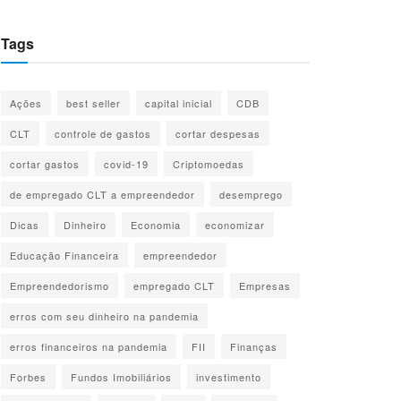
Tags
Ações
best seller
capital inicial
CDB
CLT
controle de gastos
cortar despesas
cortar gastos
covid-19
Criptomoedas
de empregado CLT a empreendedor
desemprego
Dicas
Dinheiro
Economia
economizar
Educação Financeira
empreendedor
Empreendedorismo
empregado CLT
Empresas
erros com seu dinheiro na pandemia
erros financeiros na pandemia
FII
Finanças
Forbes
Fundos Imobiliários
investimento