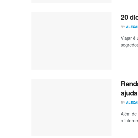
20 di
BY
ALEXA
Viajar é
segredos
Renda
ajuda
BY
ALEXA
Além de 
a intern