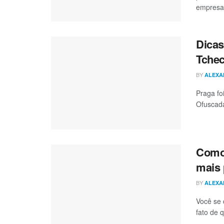
empresas
Dicas
Tche
BY
ALEXA
Praga fo
Ofuscada
Como 
mais 
BY
ALEXA
Você se 
fato de 