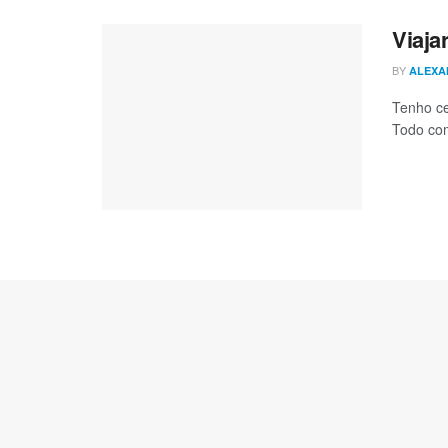
Viaja
BY
ALEXA
Tenho ce
Todo com