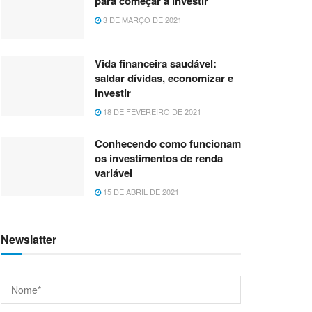
para começar a investir
3 DE MARÇO DE 2021
Vida financeira saudável:
saldar dívidas, economizar e
investir
18 DE FEVEREIRO DE 2021
Conhecendo como funcionam
os investimentos de renda
variável
15 DE ABRIL DE 2021
Newslatter