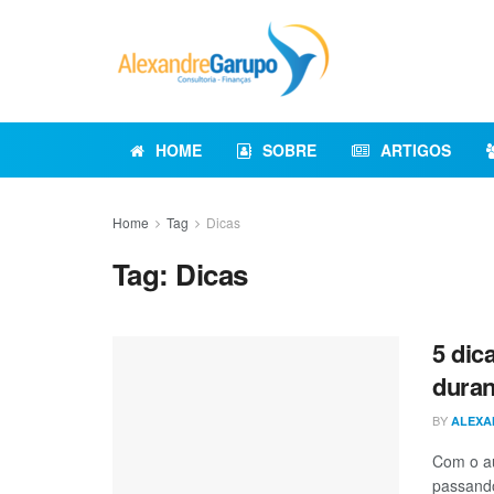
HOME
SOBRE
ARTIGOS
Home
Tag
Dicas
Tag:
Dicas
5 dic
duran
BY
ALEXA
Com o au
passando