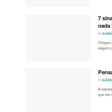
7 sin
nada 
BY
ALEXA
Chegou o
viagem d
Pensa
BY
ALEXA
A expres
que ela 