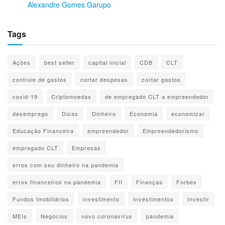
Alexandre Gomes Garupo
Tags
Ações
best seller
capital inicial
CDB
CLT
controle de gastos
cortar despesas
cortar gastos
covid-19
Criptomoedas
de empregado CLT a empreendedor
desemprego
Dicas
Dinheiro
Economia
economizar
Educação Financeira
empreendedor
Empreendedorismo
empregado CLT
Empresas
erros com seu dinheiro na pandemia
erros financeiros na pandemia
FII
Finanças
Forbes
Fundos Imobiliários
investimento
Investimentos
Investir
MEIs
Negócios
novo coronavírus
pandemia