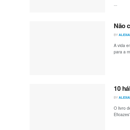
...
Não c
BY
ALEXA
A vida e
para a m
10 há
BY
ALEXA
O livro 
Eficazes