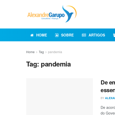
HOME
SOBRE
ARTIGOS
Home
Tag
pandemia
Tag:
pandemia
De em
essen
BY
ALEXA
De acor
do Gover