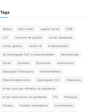
Tags
Ações
best seller
capital inicial
CDB
CLT
controle de gastos
cortar despesas
cortar gastos
covid-19
Criptomoedas
de empregado CLT a empreendedor
desemprego
Dicas
Dinheiro
Economia
economizar
Educação Financeira
empreendedor
Empreendedorismo
empregado CLT
Empresas
erros com seu dinheiro na pandemia
erros financeiros na pandemia
FII
Finanças
Forbes
Fundos Imobiliários
investimento