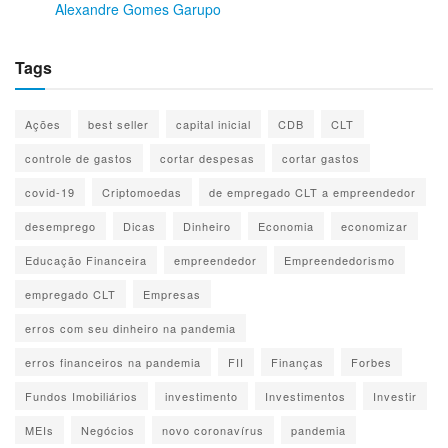
Alexandre Gomes Garupo
Tags
Ações
best seller
capital inicial
CDB
CLT
controle de gastos
cortar despesas
cortar gastos
covid-19
Criptomoedas
de empregado CLT a empreendedor
desemprego
Dicas
Dinheiro
Economia
economizar
Educação Financeira
empreendedor
Empreendedorismo
empregado CLT
Empresas
erros com seu dinheiro na pandemia
erros financeiros na pandemia
FII
Finanças
Forbes
Fundos Imobiliários
investimento
Investimentos
Investir
MEIs
Negócios
novo coronavírus
pandemia