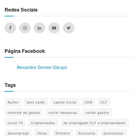
Redes Sociais
Página Facebook
Alexandre Gomes Garupo
Tags
Ações
best seller
capital inicial
CDB
CLT
controle de gastos
cortar despesas
cortar gastos
covid-19
Criptomoedas
de empregado CLT a empreendedor
desemprego
Dicas
Dinheiro
Economia
economizar