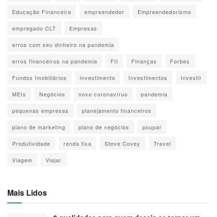
Educação Financeira
empreendedor
Empreendedorismo
empregado CLT
Empresas
erros com seu dinheiro na pandemia
erros financeiros na pandemia
FII
Finanças
Forbes
Fundos Imobiliários
investimento
Investimentos
Investir
MEIs
Negócios
novo coronavírus
pandemia
pequenas empresas
planejamento financeiros
plano de marketing
plano de negócios
poupar
Produtividade
renda fixa
Steve Covey
Travel
Viagem
Viajar
Mais Lidos