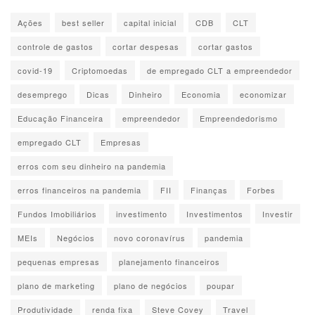
É importante que o projeto de Sprint comece numa
Ações
best seller
capital inicial
CDB
CLT
segunda-feira. Assim, os membros da equipe terão dias
úteis suficientes para testar cada etapa sem atropelos.
controle de gastos
cortar despesas
cortar gastos
covid-19
Criptomoedas
de empregado CLT a empreendedor
No primeiro dia é hora de colocar no papel (ou num
quadro) todas as ideias de sua equipe. O objetivo é alinhar
desemprego
Dicas
Dinheiro
Economia
economizar
diferentes pontos de vista sobre o produto a ser testado.
Educação Financeira
empreendedor
Empreendedorismo
Um exemplo: se sua empresa pensa em desenvolver um
empregado CLT
Empresas
novo tipo de app de produtividade, certamente cada um
erros com seu dinheiro na pandemia
dos membros da equipe possui uma ideia sobre o que é
erros financeiros na pandemia
FII
Finanças
Forbes
produtividade. Visões diferentes são importantes para criar
produtos abrangentes, mas visões divergentes podem
Fundos Imobiliários
investimento
Investimentos
Investir
colocar o projeto dentro de um ciclo infinito de atritos nada
MEIs
Negócios
novo coronavírus
pandemia
desejáveis.
pequenas empresas
planejamento financeiros
Essa é a hora de dar voz a cada um, selecionar as ideias
plano de marketing
plano de negócios
poupar
relevantes e descartar o que não for bom para a empresa.
Produtividade
renda fixa
Steve Covey
Travel