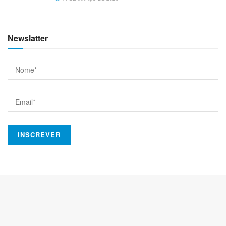
Newslatter
Esquema básico de uma semana Sprint. Fonte: Starte-se now.
Dia 3 – Quarta-feira: Decisão
Depois de dois dias de criação de ideias e debate é hora
de decidir qual caminho seguir. O ideal é que a empresa
tenha pelo menos meia dúzia de ideias para escolher.
Vale sempre lembrar: o Sprint é um método que lida com
um curto período de tempo (apenas 5 dias), portanto, não é
uma boa ideia tentar validar vários projetos de uma vez só.