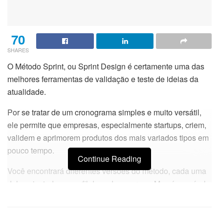
70
SHARES
O Método Sprint, ou Sprint Design é certamente uma das
melhores ferramentas de validação e teste de ideias da
atualidade.
Por se tratar de um cronograma simples e muito versátil,
ele permite que empresas, especialmente startups, criem,
validem e aprimorem produtos dos mais variados tipos em
pouco tempo.
Continue Reading
Você encontrará diferentes versões do método, cada uma
delas ajustada ao perfil de cada empresa. Mas é possível
traçar, em linhas gerais, um passo a passo para
implementar o método Sprint com sucesso em seu