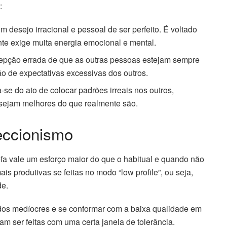
:
 desejo irracional e pessoal de ser perfeito. É voltado
te exige muita energia emocional e mental.
rcepção errada de que as outras pessoas estejam sempre
ão de expectativas excessivas dos outros.
-se do ato de colocar padrões irreais nos outros,
ejam melhores do que realmente são.
eccionismo
efa vale um esforço maior do que o habitual e quando não
s produtivas se feitas no modo “low profile”, ou seja,
de.
ados medíocres e se conformar com a baixa qualidade em
am ser feitas com uma certa janela de tolerância.