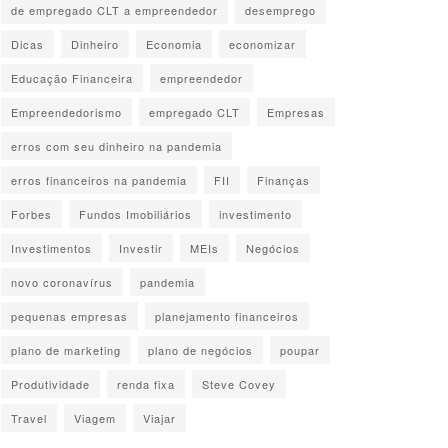
de empregado CLT a empreendedor
desemprego
Dicas
Dinheiro
Economia
economizar
Educação Financeira
empreendedor
Empreendedorismo
empregado CLT
Empresas
erros com seu dinheiro na pandemia
erros financeiros na pandemia
FII
Finanças
Forbes
Fundos Imobiliários
investimento
Investimentos
Investir
MEIs
Negócios
novo coronavírus
pandemia
pequenas empresas
planejamento financeiros
plano de marketing
plano de negócios
poupar
Produtividade
renda fixa
Steve Covey
Travel
Viagem
Viajar