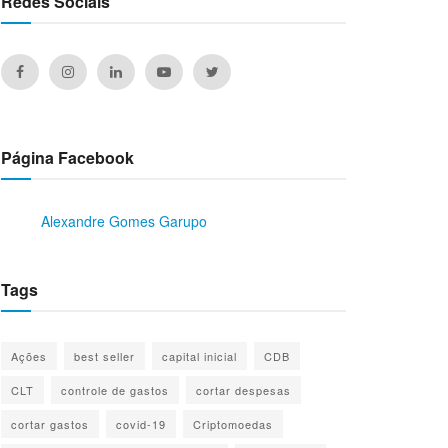
Redes Sociais
Página Facebook
Alexandre Gomes Garupo
Tags
Ações
best seller
capital inicial
CDB
CLT
controle de gastos
cortar despesas
cortar gastos
covid-19
Criptomoedas