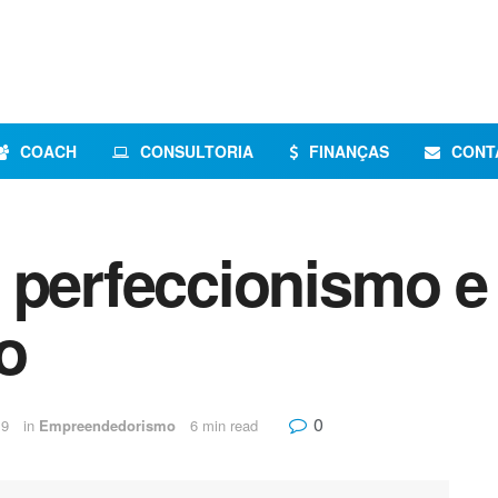
COACH
CONSULTORIA
FINANÇAS
CONT
 perfeccionismo e 
o
0
19
in
Empreendedorismo
6 min read