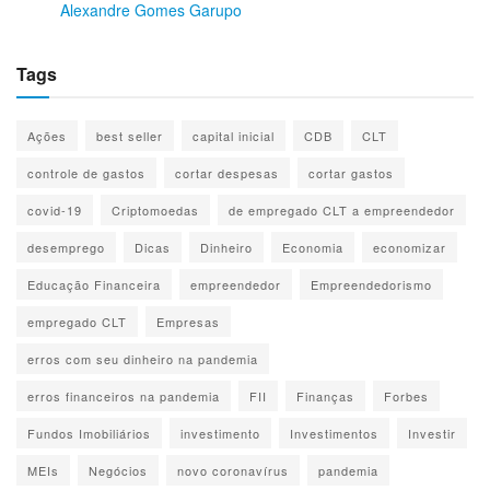
Alexandre Gomes Garupo
Tags
Ações
best seller
capital inicial
CDB
CLT
controle de gastos
cortar despesas
cortar gastos
covid-19
Criptomoedas
de empregado CLT a empreendedor
desemprego
Dicas
Dinheiro
Economia
economizar
Educação Financeira
empreendedor
Empreendedorismo
empregado CLT
Empresas
erros com seu dinheiro na pandemia
erros financeiros na pandemia
FII
Finanças
Forbes
Fundos Imobiliários
investimento
Investimentos
Investir
MEIs
Negócios
novo coronavírus
pandemia