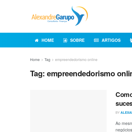
HOME
SOBRE
ARTIGOS
Home
Tag
empreendedorismo online
Tag:
empreendedorismo onli
Como 
suce
BY
ALEXA
Ao mesm
negócio