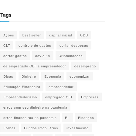
Tags
Ações
best seller
capital inicial
CDB
CLT
controle de gastos
cortar despesas
cortar gastos
covid-19
Criptomoedas
de empregado CLT a empreendedor
desemprego
Dicas
Dinheiro
Economia
economizar
Educação Financeira
empreendedor
Empreendedorismo
empregado CLT
Empresas
erros com seu dinheiro na pandemia
erros financeiros na pandemia
FII
Finanças
Forbes
Fundos Imobiliários
investimento