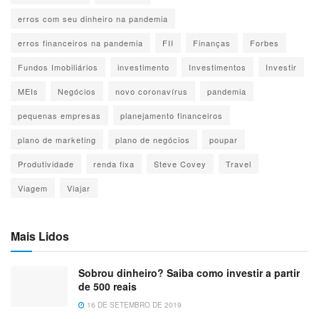
milionários que atingem velocidades que podem te gerar
erros com seu dinheiro na pandemia
multas ou mandá-lo para prisão, comprar o mesmo modelo
erros financeiros na pandemia
FII
Finanças
Forbes
de sapato de marca cara em 10 cores diferentes e por aí
Fundos Imobiliários
investimento
Investimentos
Investir
vai.
MEIs
Negócios
novo coronavírus
pandemia
Essas são as chamadas armadilhas do dinheiro, porque
pequenas empresas
planejamento financeiros
vão tirar tudo o que você tem e você não poderá investir
absolutamente nada. Gastar dinheiro com sabedoria é
plano de marketing
plano de negócios
poupar
uma das medidas mais importantes que você pode tomar
Produtividade
renda fixa
Steve Covey
Travel
para conquistar a melhor situação financeira possível
Viagem
Viajar
antes de começar a investir.
Dica 2: crie um fundo de emergência
Mais Lidos
Se você já captou como gastar seu dinheiro com
Sobrou dinheiro? Saiba como investir a partir
sabedoria, provavelmente já descobriu como economizá-
de 500 reais
lo. Um fundo de emergência é parte de suas economias
16 DE SETEMBRO DE 2019
que você reserva para o caso de uma urgência, totalmente