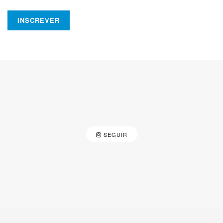
que fiz sobre o assunto
:
SEGUIR
Dica 3: aprenda os princípios básicos de
investimento para começar a investir