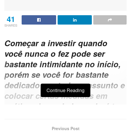
41
SHARES
Começar a investir quando
você nunca o fez pode ser
bastante intimidante no início,
porém se você for bastante
dedicado a estudar o assunto e
Continue Reading
colocar certas medidas em
prática, de verdade, poderá ter
uma vida financeira bem
estável.
Previous Post