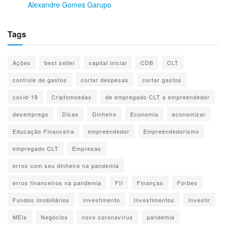
Alexandre Gomes Garupo
Tags
Ações
best seller
capital inicial
CDB
CLT
controle de gastos
cortar despesas
cortar gastos
covid-19
Criptomoedas
de empregado CLT a empreendedor
desemprego
Dicas
Dinheiro
Economia
economizar
Educação Financeira
empreendedor
Empreendedorismo
empregado CLT
Empresas
erros com seu dinheiro na pandemia
erros financeiros na pandemia
FII
Finanças
Forbes
Fundos Imobiliários
investimento
Investimentos
Investir
MEIs
Negócios
novo coronavírus
pandemia