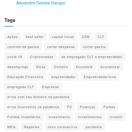
Alexandre Gomes Garupo
Tags
Ações
best seller
capital inicial
CDB
CLT
controle de gastos
cortar despesas
cortar gastos
covid-19
Criptomoedas
de empregado CLT a empreendedor
desemprego
Dicas
Dinheiro
Economia
economizar
Educação Financeira
empreendedor
Empreendedorismo
empregado CLT
Empresas
erros com seu dinheiro na pandemia
erros financeiros na pandemia
FII
Finanças
Forbes
Fundos Imobiliários
investimento
Investimentos
Investir
MEIs
Negócios
novo coronavírus
pandemia