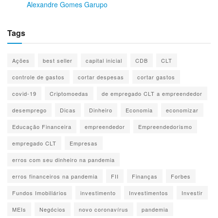
Alexandre Gomes Garupo
Tags
Ações
best seller
capital inicial
CDB
CLT
controle de gastos
cortar despesas
cortar gastos
covid-19
Criptomoedas
de empregado CLT a empreendedor
desemprego
Dicas
Dinheiro
Economia
economizar
Educação Financeira
empreendedor
Empreendedorismo
empregado CLT
Empresas
erros com seu dinheiro na pandemia
erros financeiros na pandemia
FII
Finanças
Forbes
Fundos Imobiliários
investimento
Investimentos
Investir
MEIs
Negócios
novo coronavírus
pandemia