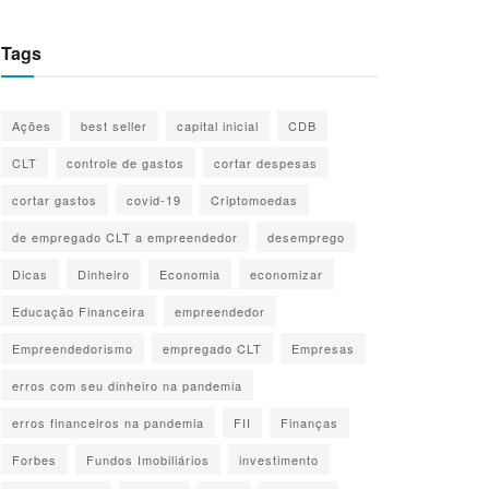
Tags
Ações
best seller
capital inicial
CDB
CLT
controle de gastos
cortar despesas
cortar gastos
covid-19
Criptomoedas
de empregado CLT a empreendedor
desemprego
Dicas
Dinheiro
Economia
economizar
Educação Financeira
empreendedor
Empreendedorismo
empregado CLT
Empresas
erros com seu dinheiro na pandemia
erros financeiros na pandemia
FII
Finanças
Forbes
Fundos Imobiliários
investimento